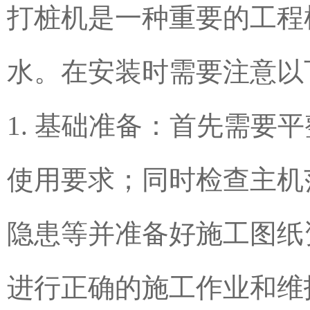
打桩机是一种重要的工程
水。在安装时需要注意以
1. 基础准备：首先需
使用要求；同时检查主机
隐患等并准备好施工图纸
进行正确的施工作业和维