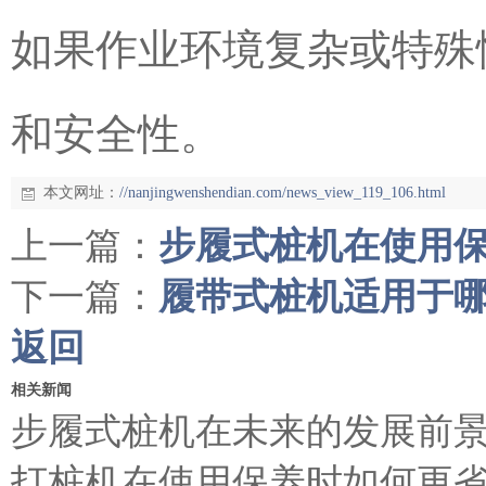
如果作业环境复杂或特殊
和安全性。
本文网址：
//nanjingwenshendian.com/news_view_119_106.html
上一篇：
步履式桩机在使用
下一篇：
履带式桩机适用于
返回
相关新闻
步履式桩机在未来的发展前
打桩机在使用保养时如何更