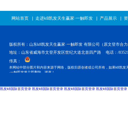
网站首页
|
走进k8凯发天生赢家·一触即发
|
产品展示
|
资
版权所有：山东k8凯发天生赢家·一触即发 有限公司（原文登市
地址：山东省威海市文登开发
区世纪大道北首四产路 电话：/8352138/
传真：
本网站中部分图片和内容来源于网络，版权归原创者或公司所有，如果k8凯发天
·一触即发将立即删除，谢谢！
凯发k8国际首页登录
凯发k8国际首页登录
凯发k8国际首页登录
凯发k8国际首页登录