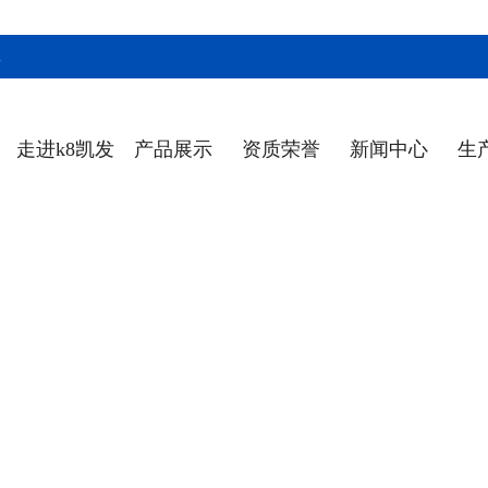
工
走进k8凯发
产品展示
资质荣誉
新闻中心
生
天生赢家·一
触即发