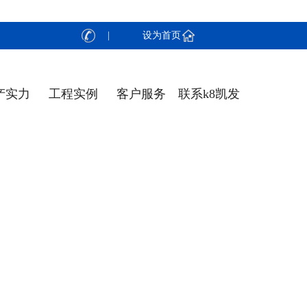
| 设为首页
产实力
工程实例
客户服务
联系k8凯发
天生赢家·一
触即发