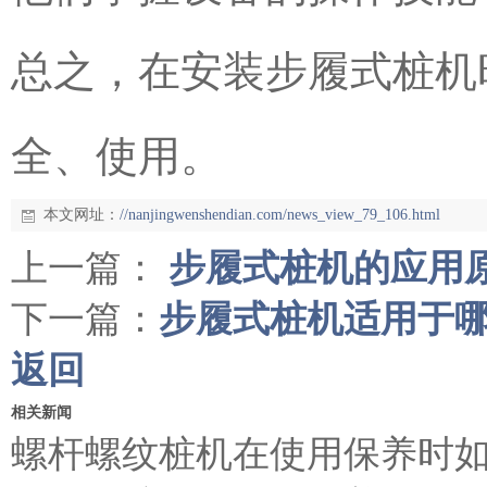
总之，在安装步履式桩机
全、使用。
本文网址：
//nanjingwenshendian.com/news_view_79_106.html
上一篇：
步履式桩机的应用
下一篇：
步履式桩机适用于
返回
相关新闻
螺杆螺纹桩机在使用保养时