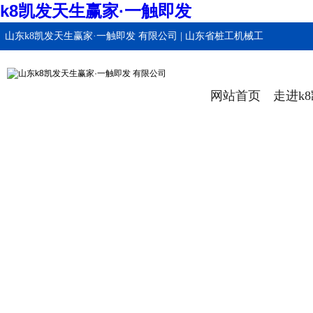
k8凯发天生赢家·一触即发
山东k8凯发天生赢家·一触即发 有限公司 | 山东省桩工机械工
程技术研究中心！
网站首页
走进k
天生赢
触即